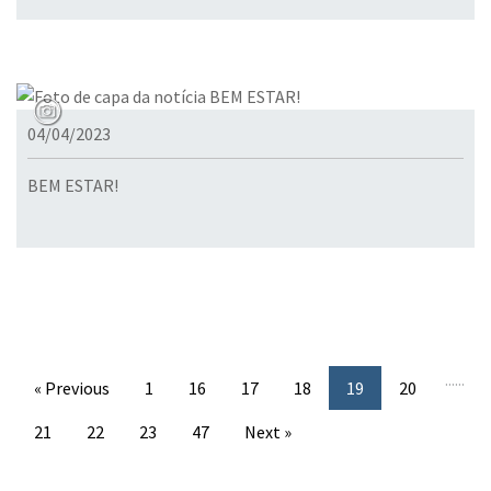
04/04/2023
BEM ESTAR!
...
...
« Previous
1
16
17
18
19
20
21
22
23
47
Next »
Conteúdo Rodapé