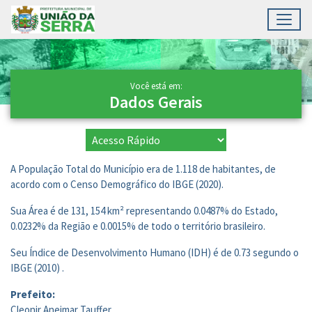
Toggl
Ir para conteúdo principal
Conteúdo Principal
Você está em:
Dados Gerais
A População Total do Município era de 1.118 de habitantes, de
acordo com o Censo Demográfico do IBGE (2020).
Sua Área é de 131, 154 km² representando 0.0487% do Estado,
0.0232% da Região e 0.0015% de todo o território brasileiro.
Seu Índice de Desenvolvimento Humano (IDH) é de 0.73 segundo o
IBGE (2010) .
Prefeito:
Cleonir Aneimar Tauffer