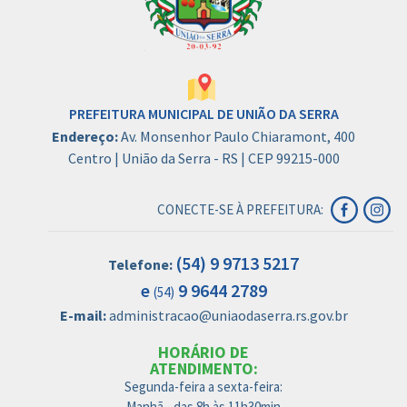
PREFEITURA MUNICIPAL DE UNIÃO DA SERRA
Endereço:
Av. Monsenhor Paulo Chiaramont, 400
Centro | União da Serra - RS | CEP 99215-000
CONECTE-SE À PREFEITURA:
(54) 9 9713 5217
Telefone:
e
9 9644 2789
(54)
E-mail:
administracao@uniaodaserra.rs.gov.br
HORÁRIO DE
ATENDIMENTO:
Segunda-feira a sexta-feira:
Manhã - das 8h às 11h30min