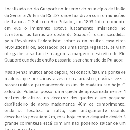
Localizado no rio Guaporé no interior do município de União
da Serra, a 26 km da RS 129 onde faz divisa com o município
de Itapuca. O Salto do Rio Pulador, em 1893 foi o momento
em que o imigrante estava justamente imigrando no
território, as terras ao oeste de Guaporé foram sacudidas
pela Revolução Federalista; sobre o rio muitos cavaleiros
revolucionários, acossados por uma força legalista, se viam
obrigados a saltar de margem a margem o estreito do Rio
Guaporé que desde então passaria a ser chamado de Pulador.
Mas apenas muitos anos depois, foi construída uma ponte de
madeira, que pôr várias vezes o rio à arrastou, e várias vezes
reconstruída e permanecendo assim de madeira até hoje. O
saldo do Pulador possui uma queda de aproximadamente 4
metros de altura, no decorrer das quedas a um pequeno
desfiladeiro de aproximadamente 40m de comprimento,
onde se localiza o salto, que antigamente quando
descoberto possuíam 2m, mas hoje com o desgaste devido à
grande correnteza está com 6m não podendo saltar de um
lado para outro.