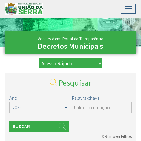
Toggl
Ir para conteúdo principal
Conteúdo Principal
Você está em: Portal da Transparência
Decretos Municipais
Pesquisar
Ano:
Palavra-chave:
BUSCAR
X Remover Filtros