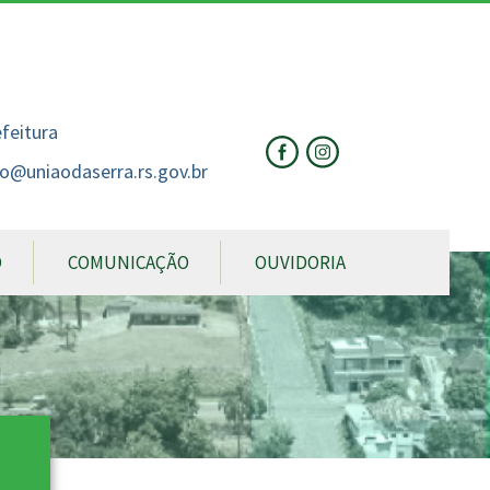
nte
te
al
efeitura
o@uniaodaserra.rs.gov.br
O
COMUNICAÇÃO
OUVIDORIA