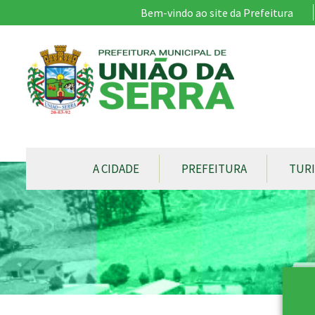
Ir para conteúdo principal
Bem-vindo ao site da Prefeitura
CONTEÚDO DO MENU
A CIDADE
PREFEITURA
TUR
Conteúdo Principal