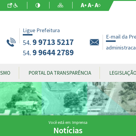
Ir para o Conteúdo
Acessibilidade
Alto Contraste
Mapa do Site
Aumentar Fo
Diminuir Fon
Fonte Origin
Ligue Prefeitura
E-mail da Pr
9 9713 5217
54.
administraca
9 9644 2789
54.
ISMO
PORTAL DA TRANSPARÊNCIA
LEGISLAÇÃ
Você está em: Imprensa
Notícias