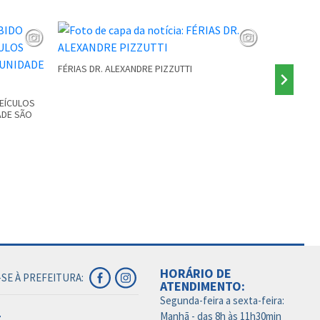
FÉRIAS DR. ALEXANDRE PIZZUTTI
PONTE INTE
VEÍCULOS
ADE SÃO
HORÁRIO DE
SE À PREFEITURA:
ATENDIMENTO:
Segunda-feira a sexta-feira:
Manhã - das 8h às 11h30min
7