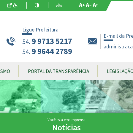
Ir para o Conteúdo
Acessibilidade
Alto Contraste
Mapa do Site
Aumentar Fo
Diminuir Fon
Fonte Origin
Ligue Prefeitura
E-mail da Pr
9 9713 5217
54.
administraca
9 9644 2789
54.
ISMO
PORTAL DA TRANSPARÊNCIA
LEGISLAÇÃ
Você está em: Imprensa
Notícias