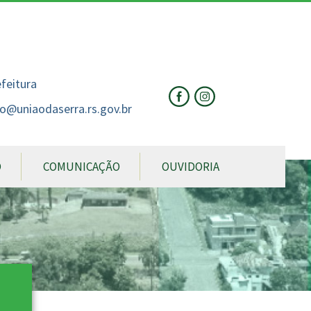
nte
te
al
efeitura
o@uniaodaserra.rs.gov.br
O
COMUNICAÇÃO
OUVIDORIA