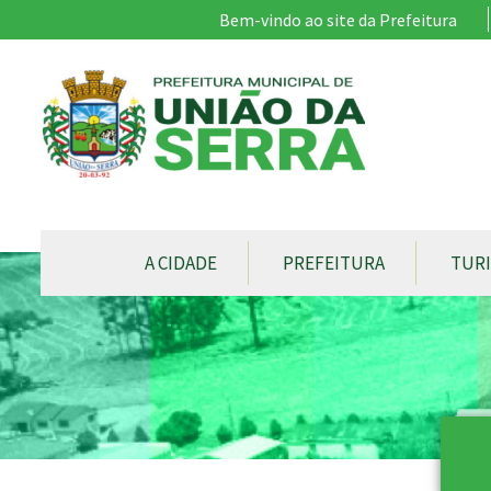
Ir para conteúdo principal
Bem-vindo ao site da Prefeitura
CONTEÚDO DO MENU
A CIDADE
PREFEITURA
TUR
Conteúdo Principal