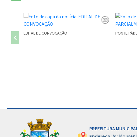
EDITAL DE CONVOCAÇÃO
PONTE PÁDU
Conteúdo Rodapé
PREFEITURA MUNICIPAL
Endereço:
Av. Monsen