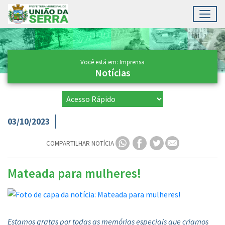
Toggl
Ir para conteúdo principal
Conteúdo Principal
Você está em: Imprensa
Notícias
03/10/2023
COMPARTILHAR NOTÍCIA
Mateada para mulheres!
Estamos gratas por todas as memórias especiais que criamos