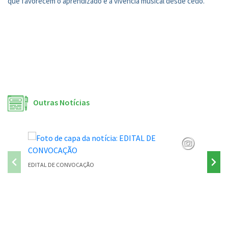
que favorecem o aprendizado e a vivência musical desde cedo.
Outras Notícias
EDITAL DE CONVOCAÇÃO
PONTE P
Conteúdo Rodapé