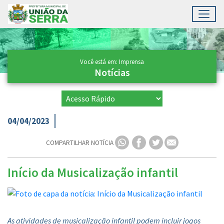
Toggl
Ir para conteúdo principal
Conteúdo Principal
Você está em: Imprensa
Notícias
04/04/2023
COMPARTILHAR NOTÍCIA
Início da Musicalização infantil
As atividades de musicalização infantil podem incluir jogos