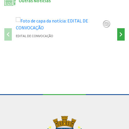
Outras Notícias
EDITAL DE CONVOCAÇÃO
PONTE P
Conteúdo Rodapé