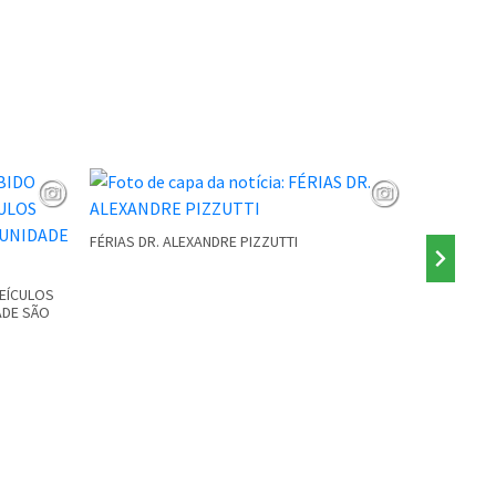
FÉRIAS DR. ALEXANDRE PIZZUTTI
PONTE INTE
VEÍCULOS
ADE SÃO