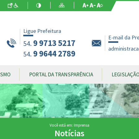
Ir para o Conteúdo
Acessibilidade
Alto Contraste
Mapa do Site
Aumentar Fo
Diminuir Fon
Fonte Origin
Ligue Prefeitura
E-mail da Pr
9 9713 5217
54.
administraca
9 9644 2789
54.
ISMO
PORTAL DA TRANSPARÊNCIA
LEGISLAÇÃ
Você está em: Imprensa
Notícias