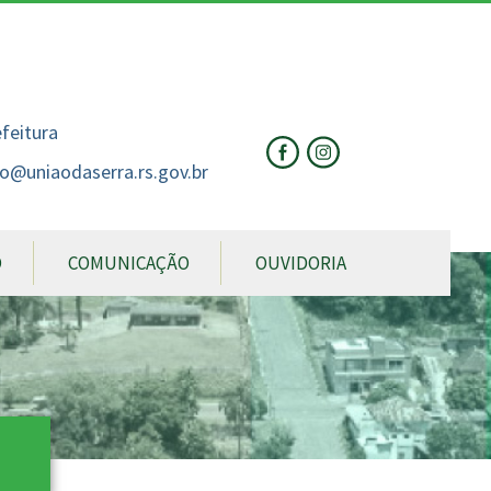
nte
te
al
efeitura
o@uniaodaserra.rs.gov.br
O
COMUNICAÇÃO
OUVIDORIA