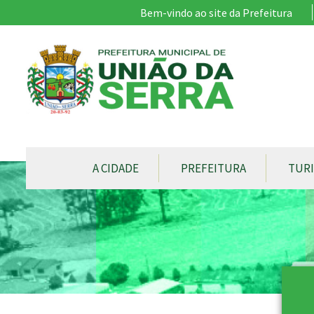
Ir para conteúdo principal
Bem-vindo ao site da Prefeitura
CONTEÚDO DO MENU
A CIDADE
PREFEITURA
TUR
Conteúdo Principal