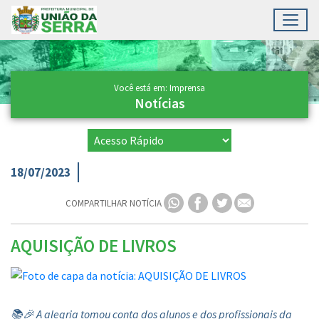
Toggl
Ir para conteúdo principal
Conteúdo Principal
Você está em: Imprensa
Notícias
18/07/2023
COMPARTILHAR NOTÍCIA
AQUISIÇÃO DE LIVROS
📚🎉 A alegria tomou conta dos alunos e dos profissionais da