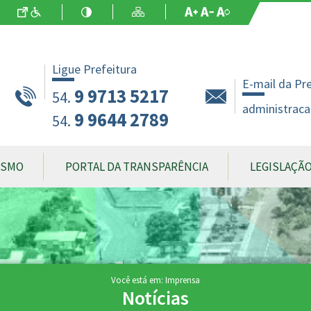
Ir para o Conteúdo
Acessibilidade
Alto Contraste
Mapa do Site
Aumentar Fo
Diminuir Fon
Fonte Origin
Ligue Prefeitura
E-mail da Pr
9 9713 5217
54.
administraca
9 9644 2789
54.
ISMO
PORTAL DA TRANSPARÊNCIA
LEGISLAÇÃ
Você está em: Imprensa
Notícias