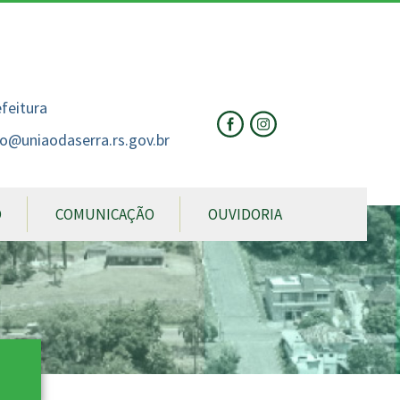
nte
te
al
efeitura
o@uniaodaserra.rs.gov.br
O
COMUNICAÇÃO
OUVIDORIA