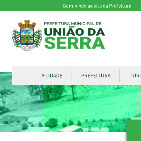
Ir para conteúdo principal
Bem-vindo ao site da Prefeitura
CONTEÚDO DO MENU
A CIDADE
PREFEITURA
TUR
Conteúdo Principal