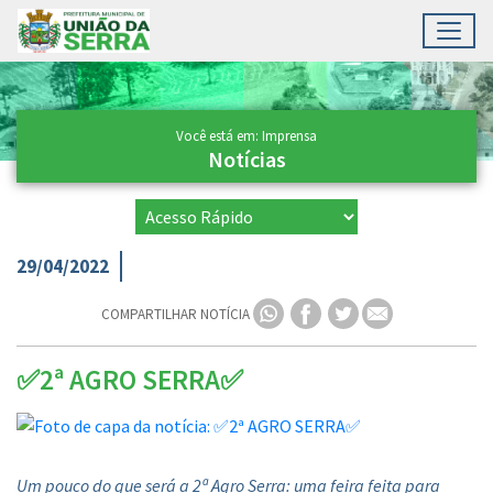
Toggl
Ir para conteúdo principal
Conteúdo Principal
Você está em: Imprensa
Notícias
29/04/2022
COMPARTILHAR NOTÍCIA
✅2ª AGRO SERRA✅
Um pouco do que será a 2ª Agro Serra: uma feira feita para