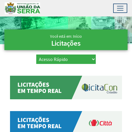
Toggl
Ir para conteúdo principal
Conteúdo Principal
Você está em: Início
Licitações