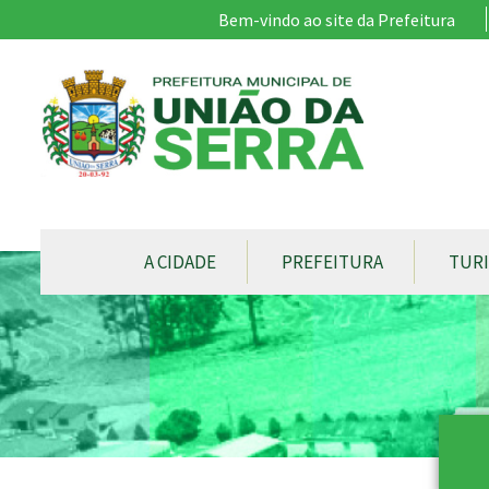
Ir para conteúdo principal
Bem-vindo ao site da Prefeitura
CONTEÚDO DO MENU
A CIDADE
PREFEITURA
TUR
Conteúdo Principal