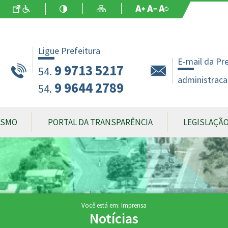
Ir para o Conteúdo
Acessibilidade
Alto Contraste
Mapa do Site
Aumentar Fo
Diminuir Fon
Fonte Origin
Ligue Prefeitura
E-mail da Pr
9 9713 5217
54.
administraca
9 9644 2789
54.
ISMO
PORTAL DA TRANSPARÊNCIA
LEGISLAÇÃ
Você está em: Imprensa
Notícias