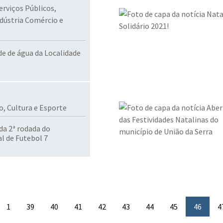
erviços Públicos,
ndústria Comércio e
de de água da Localidade
o, Cultura e Esporte
da 2ª rodada do
 de Futebol 7
1
39
40
41
42
43
44
45
46
4