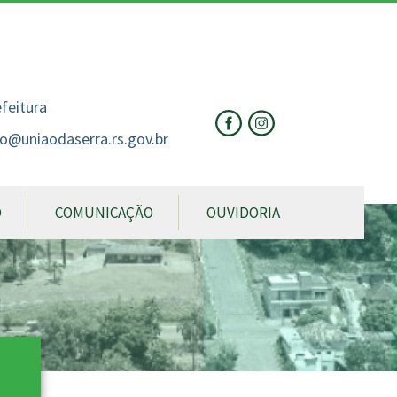
nte
te
al
efeitura
o@uniaodaserra.rs.gov.br
O
COMUNICAÇÃO
OUVIDORIA