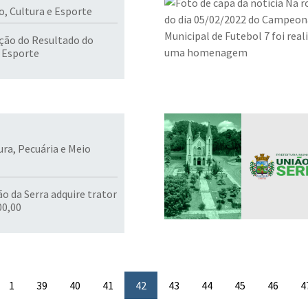
o, Cultura e Esporte
ação do Resultado do
 Esporte
ura, Pecuária e Meio
o da Serra adquire trator
000,00
1
39
40
41
42
43
44
45
46
4