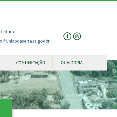
nte
te
al
efeitura
o@uniaodaserra.rs.gov.br
O
COMUNICAÇÃO
OUVIDORIA