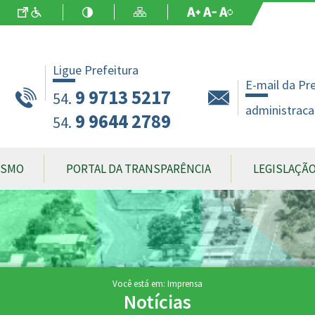
Ir para o Conteúdo
Acessibilidade
Alto Contraste
Mapa do Site
Aumentar Fo
Diminuir Fon
Fonte Origin
Ligue Prefeitura
E-mail da Pr
9 9713 5217
54.
administraca
9 9644 2789
54.
ISMO
PORTAL DA TRANSPARÊNCIA
LEGISLAÇÃ
Você está em: Imprensa
Notícias