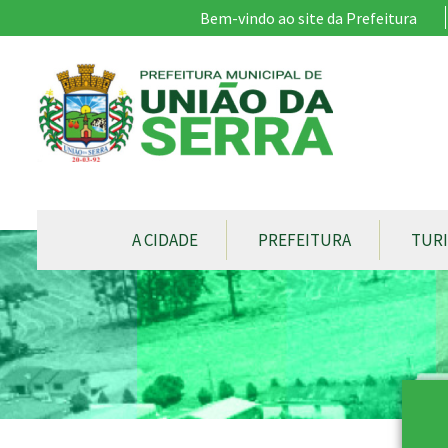
Ir para conteúdo principal
Bem-vindo ao site da Prefeitura
CONTEÚDO DO MENU
A CIDADE
PREFEITURA
TUR
Conteúdo Principal